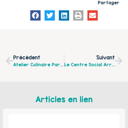
Partager
Précédent
Suivant
Atelier Culinaire Parents-Enfants Mardi 18 Février 2020 De 9 H 30 À 13 H Au Centre Social Chico Mendès À Beaurains
Le Centre Social Arras Ouest De La Ville D'Arras Organise Des Ateliers "Bébé Nageur"
Articles en lien