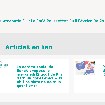
Salon Du Livre Jeunesse Les 22 Et 23 Février, Arras Atrebatia Escales Imaginaires
Articles en lien
Le centre social de
P
Berck propose le
d
mercredi 12 août de 14h
1
à 17h un après-midi « la
ch’tite histoire de m’in
quartier »