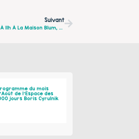
Suivant
"Le Café Poussette" Du 11 Février De 9h À 11h À La Maison Blum, Avenue De L'Hippodrome Arras
rogramme du mois
’Août de l’Espace des
000 jours Boris Cyrulnik