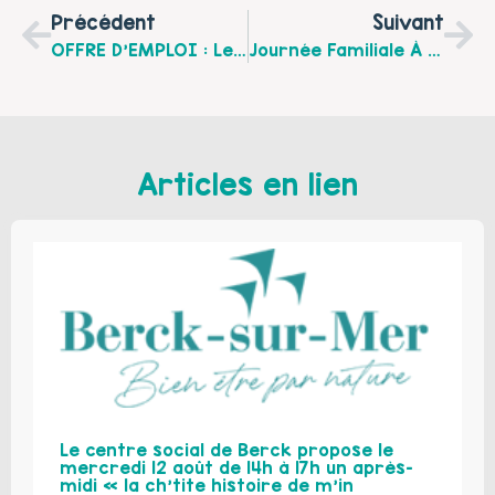
Précédent
Suivant
OFFRE D’EMPLOI : Le CCAS De Lillers Recrute Un(e) Éducateur(trice) De Jeunes Enfants Pour La Crèche Familiale "Les Petits Poucets"
Journée Familiale À Bruges Samedi 28 Novembre 2015 Organisée Par Le Centre Socio Culturel Françoise Dolto De Sailly-Sur-La-Lys
Articles en lien
Le centre social de Berck propose le
mercredi 12 août de 14h à 17h un après-
midi « la ch’tite histoire de m’in