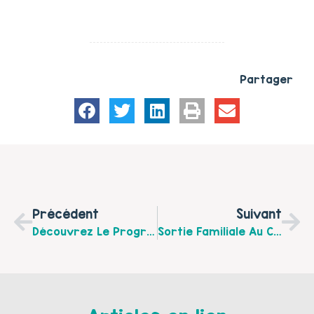
Partager
Précédent
Suivant
Découvrez Le Programme Des Ateliers Parents Enfants De Septembre À Décembre 2015 Du CSCI D’Hucqueliers
Sortie Familiale Au Cirque De La Générosité De Longuenesse Le Samedi 14 Ou Le Dimanche 15 Novembre 2015