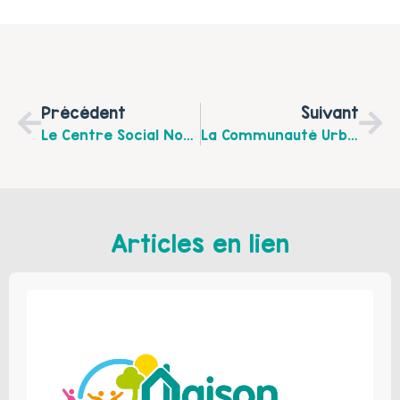
Précédent
Suivant
Le Centre Social Nord Est Centre D’Arras Organise « La Récré Des Contes » Le Mercredi 31 Mai De 15h À 18h Au Beffroi D’Arras
La Communauté Urbaine D’Arras Organise Une Semaine De Prévention Santé À La Citadelle D’Arras Du 15 Au 20 Mai 2017 : Animations, Conférences… Pour Tous Publics
Articles en lien