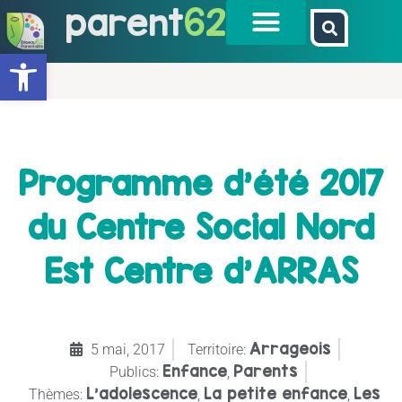
parent
62
Ouvrir la barre d’outils
Programme d’été 2017
du Centre Social Nord
Est Centre d’ARRAS
Arrageois
5 mai, 2017
Territoire:
Enfance
Parents
Publics:
,
L’adolescence
La petite enfance
Les
Thèmes:
,
,