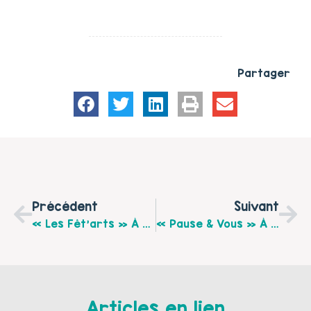
Partager
Précédent
Suivant
« Les Fêt’arts » À Auchy-Les-Mines Le Samedi 6 Juin De 14h À 17h
« Pause & Vous » À Auchy-Les-Mines : La Communication Non Violente
Articles en lien