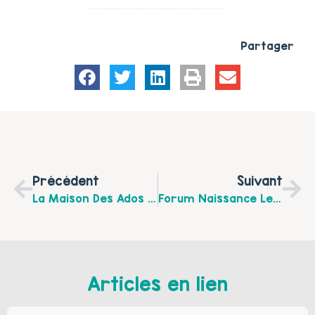
Partager
Précédent
Suivant
La Maison Des Ados De Saint-Omer Organise Une Pièce De Théâtre Le 1er Avril À 15 H Afin De Découvrir Comment Déceler Les Premiers Signes De Radicalisation Chez Les Ados
Forum Naissance Le Jeudi 14 Mai 2020 De 14 H À 18 H À Stella Plage, Maison Du Temps Libre
Articles en lien