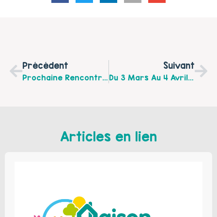
Précédent
Suivant
Prochaine Rencontre Du Collectif Familles Du CSCI D'Hucqueliers Et Environs Le Mercredi 19 Février 2020 De 14 H À 17 H
Du 3 Mars Au 4 Avril Un Mois [extra]ordinaire Pour Changer Notre Regard Sur Le Handicap À La Médiathèque D'Auchy-Lès-Hesdin
Articles en lien