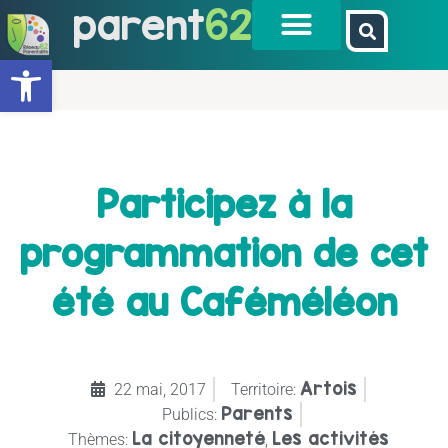
parent
62
Ouvrir la barre d’outils
Participez à la
programmation de cet
été au Caféméléon
Artois
22 mai, 2017
Territoire:
Parents
Publics:
La citoyenneté
Les activités
Thèmes:
,