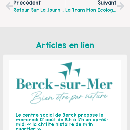
Précédent
Suivant
Retour Sur La Journée « Parents D’ados Aujourd’hui » Du 19 Mai 2017 Et Focus Sur Les Partenaires Du Forum
La Transition Écologique Dans Nos Familles Et Nos Quartiers: Le Samedi 27 Mai De 14h30 À 16h30 À L’Effet Déco À Noeux-Les-Mines
Articles en lien
Le centre social de Berck propose le
mercredi 12 août de 14h à 17h un après-
midi « la ch’tite histoire de m’in
quartier »