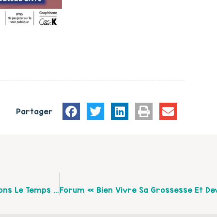
Partager
La Maison Des Ados Organise Une Journée « Prenons Le Temps Ensemble », Le 20 Mai 2026