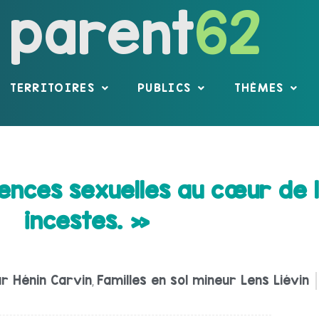
parent
62
TERRITOIRES
PUBLICS
THÈMES
ences sexuelles au cœur de la
incestes. »
ur Hénin Carvin
Familles en sol mineur Lens Liévin
,