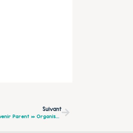
Suivant
Forum « Bien Vivre Sa Grossesse Et Devenir Parent » Organisé Par La Caisse D’Allocations Familiales De Carvin