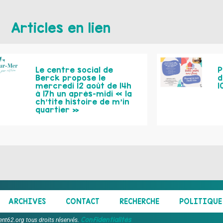
Articles en lien
Le centre social de
P
Berck propose le
d
mercredi 12 août de 14h
1
à 17h un après-midi « la
ch’tite histoire de m’in
quartier »
ARCHIVES
CONTACT
RECHERCHE
POLITIQUE 
Confidentialités
ent62.org tous droits réservés.