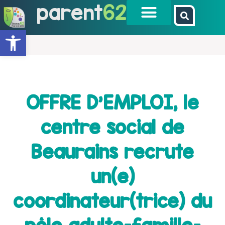
parent
62
Ouvrir la barre d’outils
OFFRE D’EMPLOI, le
centre social de
Beaurains recrute
un(e)
coordinateur(trice) du