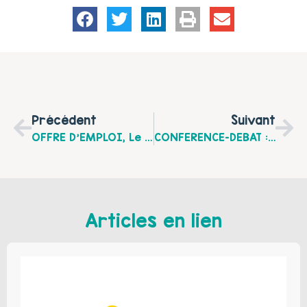
Précédent
Suivant
OFFRE D'EMPLOI, Le Centre Social D'Achicourt Recrute Un(e) Coordinateur(trice) Secteur Famille-Parentalité
CONFERENCE-DEBAT : Parents-Enfants Vivre Les Conflits, Le Jeudi 4 Mars À Arras
Articles en lien