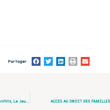
Partager
CONFERENCE-DEBAT : Parents-Enfants Vivre Les Conflits, Le Jeudi 4 Mars À Arras
ACCES AU DROIT DES FAMILLES :