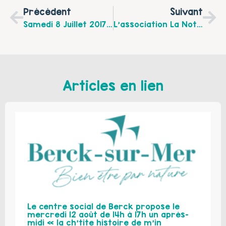
Précédent
Suivant
Samedi 8 Juillet 2017 La Ludo-Bibilo D’Aire Sur La Lys Propose L’heure Du Conte Aux Parents Et Aux Enfants De 0 À 6 Ans
L’association La Note Bleue Vous Attends, Parents, Enfants, Au Bôbar Tout L’été Pour Papoter, Jouer Et Grignoter…
Articles en lien
Le centre social de Berck propose le
mercredi 12 août de 14h à 17h un après-
midi « la ch’tite histoire de m’in