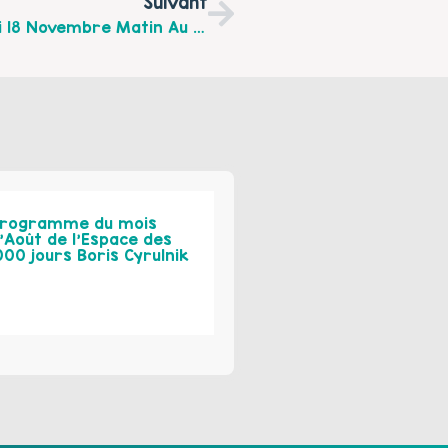
Suivant
« Massage Parent-Enfant », Le Samedi 18 Novembre Matin Au Centre Social Maison Des 3 Cités De MAZINGARBE
rogramme du mois
’Août de l’Espace des
000 jours Boris Cyrulnik