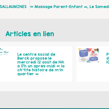
À SALLAUMINES
Articles en lien
Le centre social de
P
Berck propose le
d
mercredi 12 août de 14h
1
à 17h un après-midi « la
ch’tite histoire de m’in
quartier »