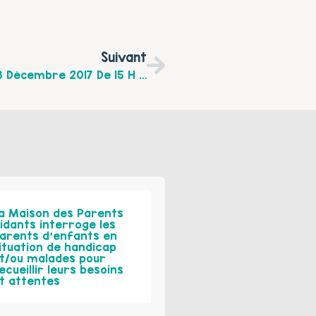
Suivant
« Les Bâtisseurs En Herbe » Vendredi 8 Décembre 2017 De 15 H 30 À 17 H 30 Au Centre Culturel Et Social Jules Grare À Liévin
a Maison des Parents
idants interroge les
arents d’enfants en
ituation de handicap
t/ou malades pour
ecueillir leurs besoins
t attentes