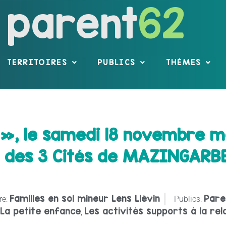
parent
62
TERRITOIRES
PUBLICS
THÈMES
», le samedi 18 novembre m
n des 3 Cités de MAZINGARB
Familles en sol mineur Lens Liévin
Pare
re:
Publics:
La petite enfance
Les activités supports à la rel
,