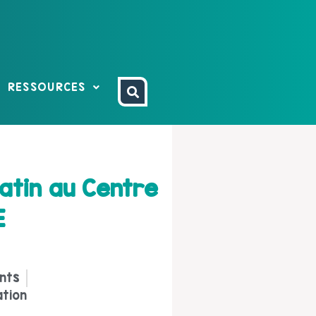
RESSOURCES
atin au Centre
E
nts
ation