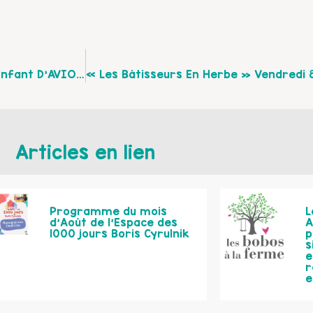
« Nos Enfants Et Les Écrans », À La Maison De L’Enfant D’AVION, Le Jeudi 23 Novembre À 18h30
Articles en lien
Programme du mois
L
d’Août de l’Espace des
A
1000 jours Boris Cyrulnik
p
s
e
r
e