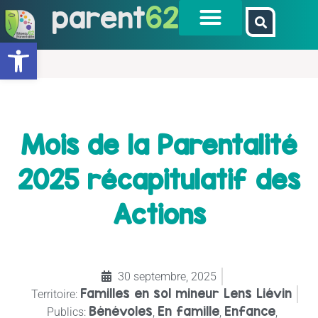
parent
62
Ouvrir la barre d’outils
Mois de la Parentalité
2025 récapitulatif des
Actions
30 septembre, 2025
Familles en sol mineur Lens Liévin
Territoire:
Bénévoles
En famille
Enfance
Publics:
,
,
,