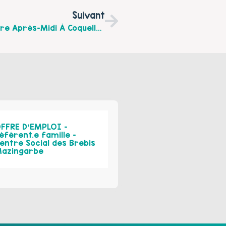
Suivant
Forum Des Aidants, Vendredi 19 Novembre Après-Midi À Coquelles Et Lundi 22 Novembre À Licques : Stands, Spectacle… Accès Libre
FFRE D’EMPLOI –
éférent.e famille –
entre Social des Brebis
azingarbe