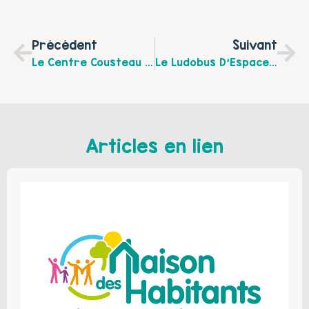
Précédent
Suivant
Le Centre Cousteau À Marck Vous Propose Des Ateliers Parents Enfants Pendant Les Vacances De Février 2020
Le Ludobus D'Espace Centre Propose Aux Adhérents Une Livraison De Jeux À Domicile : Empruntez 1 Ou 2 Jeux Pour 15 Jours, Gratuit. Réservation Le Lundi De 10à 12 H Et De 17 À 18 H Au 07.68.91.60.83
Articles en lien