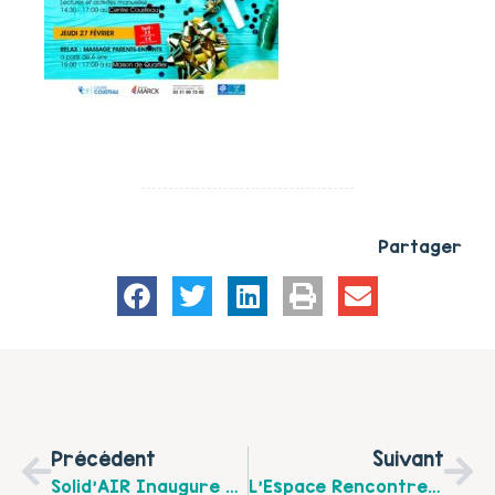
Partager
Précédent
Suivant
Solid'AIR Inaugure Ses Nouveaux Locaux À Bois En Ardres (356 Rue Des Rosiers), Samedi 15 Février 2020. AU Programme : Assemblée Générale, Inauguration, Buffet Et Portes Ouvertes.
L'Espace Rencontre De Calais Continue De Garder Le Lien Avec Les Parents, Et Les Enfants Même À Distance !