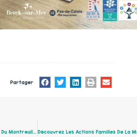
Partager
Découvrez Le Planning Des Ateliers Attente Active Du Montreuillois Pour Le Mois De Juin 2024