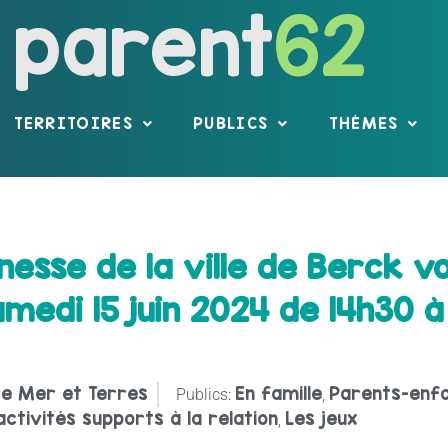
parent
62
TERRITOIRES
PUBLICS
THÈMES
esse de la ville de Berck vo
medi 15 juin 2024 de 14h30 à
re Mer et Terres
En famille
Parents-enf
Publics:
,
activités supports à la relation
Les jeux
,