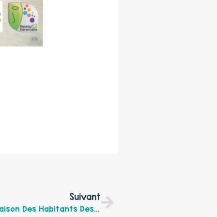
Suivant
Découvrez Les Actions Familles De La Maison Des Habitants Des Communes Du Frugeois Pour Le Mois De Juillet