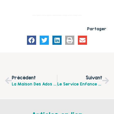
Partager
Précédent
Suivant
La Maison Des Ados De Saint-Omer Organise Une Matinale À Destination Des Professionnels Sur Les Violences Intra Familiales Le Jeudi 6 Juin À 9h
Le Service Enfance Jeunesse De La Ville De Berck Vous Invite À « Jouons En Famille » Le Samedi 15 Juin 2024 De 14h30 À 17h Au Kursaal