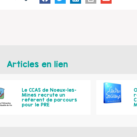
Articles en lien
Le CCAS de Noeux-les-
O
Mines recrute un
r
référent de parcours
C
pour le PRE
M