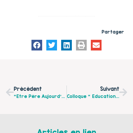
Partager
Précédent
Suivant
"Etre Père Aujourd’hui" Synthèse Des Résultats De L’enquête 2014 De L’Observatoire Départemental De La Famille UDAF (Union Départementale Des Associations Familiales Du Pas-De-Calais)
Colloque " Education : Innovons Contre Les Violences " Vendredi 27 Mai 2016 De 9 H À 17 H Au Théâtre Du Nord À Lille
Articles en lien