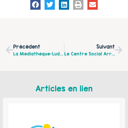
Précédent
Suivant
La Médiathèque-Ludothèque D’Achicourt Organise De Nombreux Ateliers Jusqu’au Mois D’Avril….
Le Centre Social Arras Ouest, Maison Blum Propose De Nombreuses Animations En Familles Pendant Les Vacances D’hiver Du 26 Février Au 10 Mars 2018.
Articles en lien