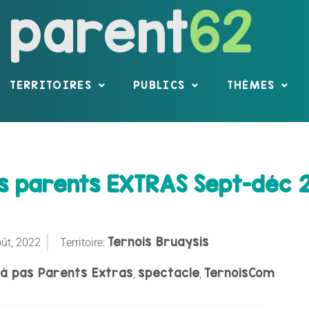
parent
62
TERRITOIRES
PUBLICS
THÈMES
es parents EXTRAS Sept-déc 
Ternois Bruaysis
ût, 2022
Territoire:
 à pas Parents Extras
spectacle
TernoisCom
,
,