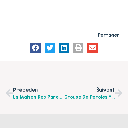
Partager
Précédent
Suivant
La Maison Des Parents À Arras …une Maison Ouverte À Tous Les Parents
Groupe De Paroles "ABA : Keskecé ?" Samedi 29 Février 2020 De 14 H À 15 H 30 Maison Vis Ta Vie À Arras