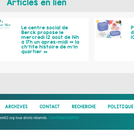
Articles en lien
Le centre social de
P
Berck propose le
d
mercredi 12 août de 14h
1
à 17h un après-midi « la
ch’tite histoire de m’in
quartier »
ARCHIVES
CONTACT
RECHERCHE
POLITIQUE 
Confidentialités
ent62.org tous droits réservés.