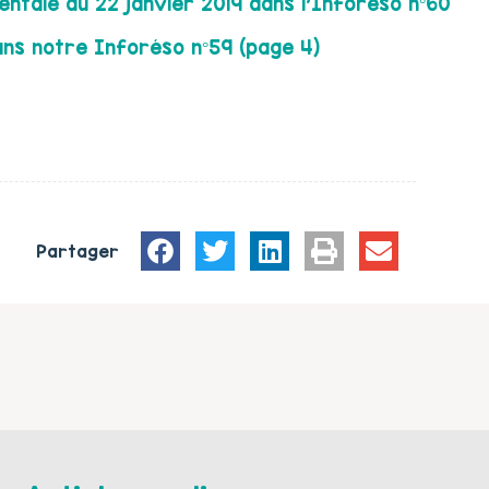
ntale du 22 janvier 2019 dans l’Inforéso n°60
ans notre Inforéso n°59 (page 4)
Partager