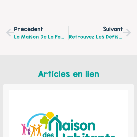
Précédent
Suivant
La Maison De La Famille De Calais Réouvre Les Lieux D'Accueils Enfants Parents (Maison De La Famille, Crèche Familiale Rue Edouard Mamet Et Maison De La Petite Enfance Rue Du 11 Novembre. Réouverture De L'atelier Du Mercredi À La Maison De La Petite Enfance. Nombre De Places Limité, Inscription Au 03 21 97 60 73
Retrouvez Les Défis Du CIAS D'Audruicq Tout Au Long De L'été : Tuto Bricolage, Cuisine, Réveils Musculaires.N'hésitez Pas À Nous Envoyer Des Photos De Vos Plus Belles Postures . Les Familles Qui Auront Participé Seront Récompensées À La Fin De L'été
Articles en lien