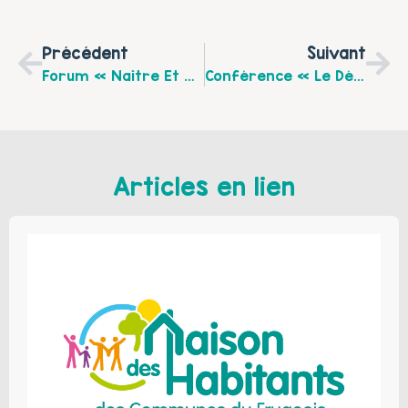
Précédent
Suivant
Forum « Naître Et Grandir Avec Le Département » Le Lundi 1er Juin 2026 À Hénin-Beaumont
Conférence « Le Désamour, De La Maltraitance À La Résilience À Travers Le Regard Systémique «
Articles en lien