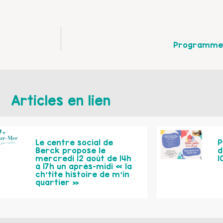
Programme 
Articles en lien
Le centre social de
P
Berck propose le
d
mercredi 12 août de 14h
1
à 17h un après-midi « la
ch’tite histoire de m’in
quartier »