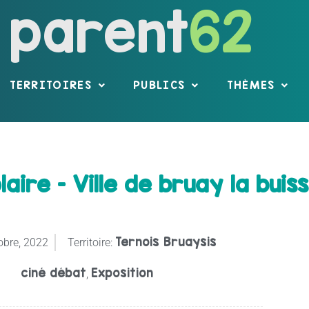
parent
62
TERRITOIRES
PUBLICS
THÈMES
ire – Ville de bruay la buis
Ternois Bruaysis
obre, 2022
Territoire:
ciné débat
Exposition
,