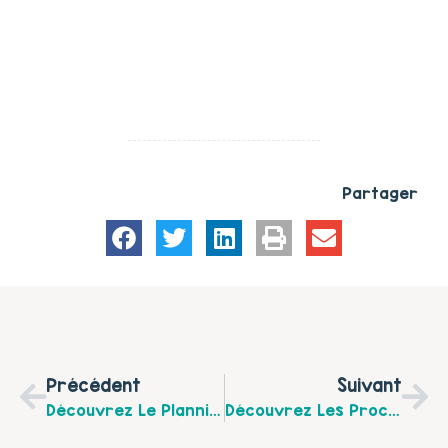
Partager
Précédent
Suivant
Découvrez Le Planning De La Maison Des Parents Aidants Pour Le Mois De Juin 2026 À La Madelaine-Sous-Montreuil
Découvrez Les Prochaines Rencontres En Famille Du Centre Social Le Grand H À Hesdin-La-Forêt Pour Le Mois De Juin 2026