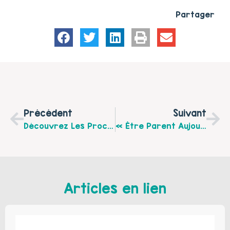
Partager
Précédent
Suivant
Découvrez Les Prochaines Rencontres Entre Parents Au Centre Social Le Grand H À Hesdin-La-Forêt Pour Le Mois De Juin
« Être Parent Aujourd’hui : On En Parle ? », Rendez-Vous Samedi 13 Juin, De 10h À 11h30 Au Centre Social D’Étaples
Articles en lien