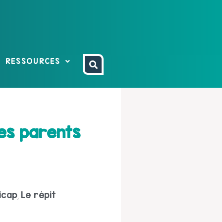
RESSOURCES
es parents
icap
Le répit
,