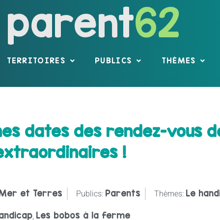
parent
62
TERRITOIRES
PUBLICS
THÈMES
nes dates des rendez-vous d
extraordinaires !
Mer et Terres
Parents
Le hand
Publics:
Thèmes:
andicap
Les bobos à la ferme
,