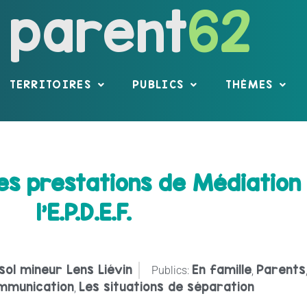
parent
62
TERRITOIRES
PUBLICS
THÈMES
s prestations de Médiation 
l'E.P.D.E.F.
 sol mineur Lens Liévin
En famille
Parents
Publics:
,
mmunication
Les situations de séparation
,