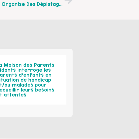
Semaine De La Parentalité 2020 : APRIS Organise Des Dépistages Sensoriels Et Langagiers
a Maison des Parents
idants interroge les
arents d’enfants en
ituation de handicap
t/ou malades pour
ecueillir leurs besoins
t attentes