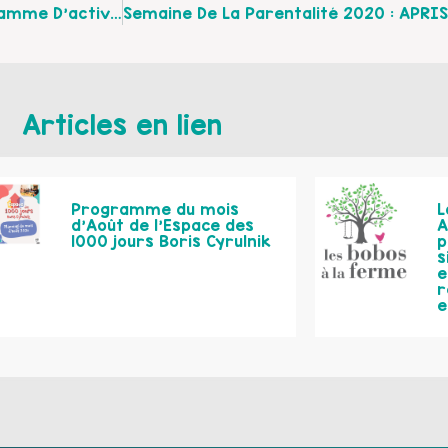
L’EVS De Loos En Gohelle Vous Présente Son Programme D’activités !
Articles en lien
Programme du mois
L
d’Août de l’Espace des
A
1000 jours Boris Cyrulnik
p
s
e
r
e