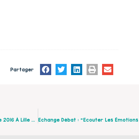
Partager
Les Ateliers Intergénérationnels Le 20 Septembre 2016 À Lille De 10 H 00 À 16 H 00