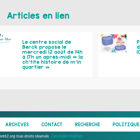
Articles en lien
Le centre social de
P
Berck propose le
d
mercredi 12 août de 14h
1
à 17h un après-midi « la
ch’tite histoire de m’in
quartier »
ARCHIVES
CONTACT
RECHERCHE
POLITIQUE 
Confidentialités
ent62.org tous droits réservés.