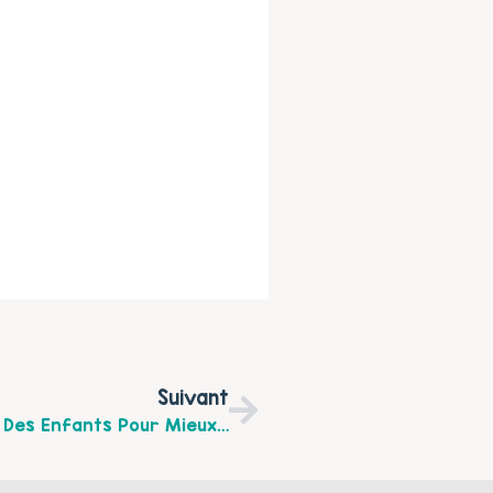
Suivant
Echange Débat : "Ecouter Les Émotions Des Enfants Pour Mieux Communiquer En Famille" Samedi 15 Octobre 2016 De 10 H À 12 H Au Centre Socioculturel Intercommunal D'Hucqueliers