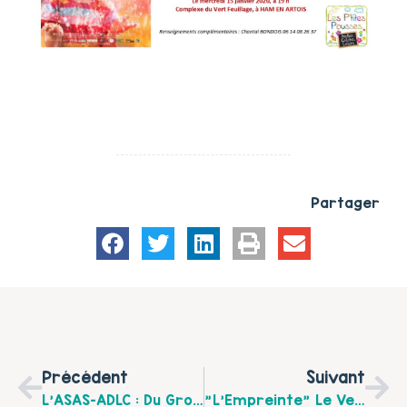
Partager
Précédent
Suivant
L’ASAS-ADLC : Du Groupe De Parents D’élèves À L’Espace De Vie Sociale
"L'Empreinte" Le Vendredi 31 Janvier À 20h30 À La Salle Des Fêtes De Laventie