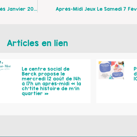
Atelier Parent/Enfant Autour Du « Bébé Signe » Dès Janvier 2026, À Carvin
Après-Midi Jeux Le Samedi 7 Fév
Articles en lien
Le centre social de
P
Berck propose le
d
mercredi 12 août de 14h
1
à 17h un après-midi « la
ch’tite histoire de m’in
quartier »