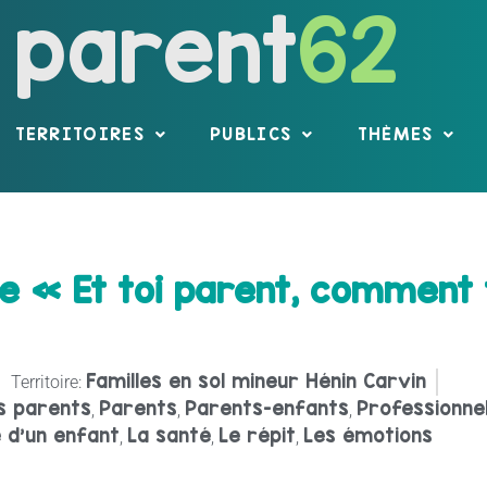
parent
62
TERRITOIRES
PUBLICS
THÈMES
e « Et toi parent, comment
Familles en sol mineur Hénin Carvin
Territoire:
s parents
Parents
Parents-enfants
Professionne
,
,
,
e d'un enfant
La santé
Le répit
Les émotions
,
,
,