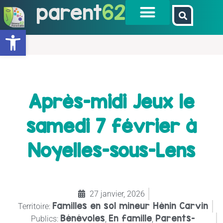
parent
62
Ouvrir la barre d’outils
Après-midi Jeux le
samedi 7 février à
Noyelles-sous-Lens
27 janvier, 2026
Familles en sol mineur Hénin Carvin
Territoire:
Bénévoles
En famille
Parents-
Publics:
,
,