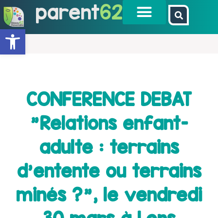
parent
62
Ouvrir la barre d’outils
CONFERENCE DEBAT
"Relations enfant-
adulte : terrains
d’entente ou terrains
minés ?", le vendredi