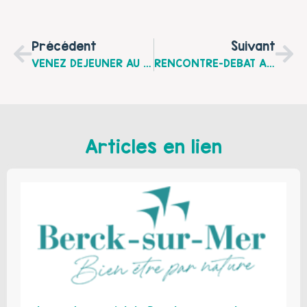
Précédent
Suivant
VENEZ DEJEUNER AU CH’TIO RESTO POUR SOUTENIR UN PROJET VACANCES FAMILLES, Le Mardi 27 Mars 2012 À Sains-En-Gohelle
RENCONTRE-DEBAT A HARNES "Famille-Ecole : Des Relations À Construire Pour Nos Enfants", Le Mardi 22 Mai 2012
Articles en lien