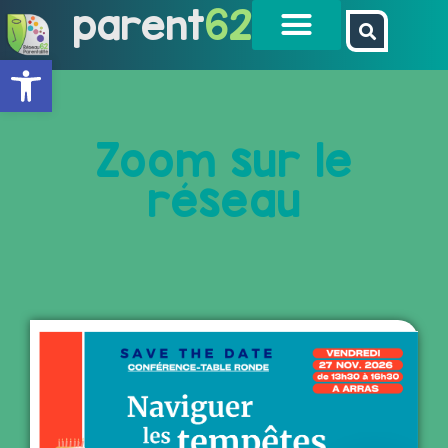
parent
62
Ouvrir la barre d’outils
Zoom sur le
réseau