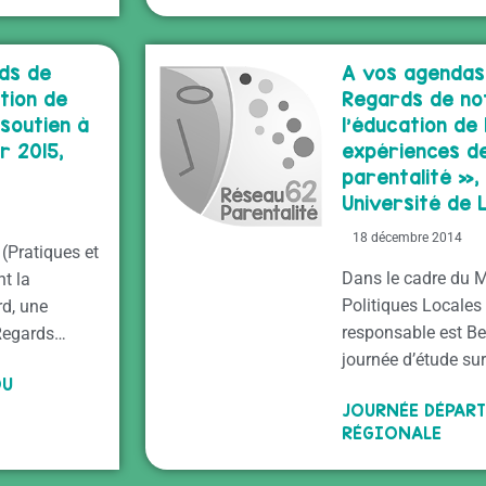
ds de
A vos agendas
tion de
Regards de no
 soutien à
l’éducation de 
r 2015,
expériences de
parentalité »,
Université de Li
18 décembre 2014
(Pratiques et
Dans le cadre du M
nt la
Politiques Locales 
rd, une
responsable est Be
 Regards…
journée d’étude su
OU
JOURNÉE DÉPAR
RÉGIONALE