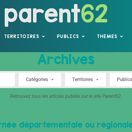
parent
62
TERRITOIRES
PUBLICS
THÈMES
Archives
Catégories
Territoires
Public
Retrouvez tous les articles publiés sur le site Parent62.
urnée départementale ou régional