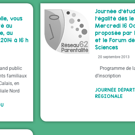
Journée d’étu
lle, vous
l’égalité dès l
té au
Mercredi 16 O
ie, au
proposée par l’
2014 à 16 h
et le Forum d
Sciences
20 septembre 2013
rand public
Programme de la 
ts familiaux
d’inscription
Calais, en
JOURNÉE DÉPAR
iale Nord
RÉGIONALE
OU