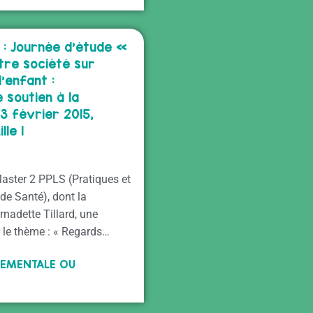
 : Journée d’étude «
tre société sur
l’enfant :
 soutien à la
 3 février 2015,
lle 1
aster 2 PPLS (Pratiques et
de Santé), dont la
rnadette Tillard, une
r le thème : « Regards…
TEMENTALE OU