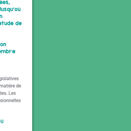
ées,
 Jusqu’où
n
étude de
ion
vembre
gislatives
 matière de
ées. Les
ssionnelles
OU