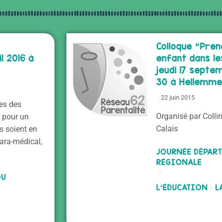
Colloque "Pren
l 2016 à
enfant dans le
jeudi 17 septem
30 à Hellemm
22 juin 2015
ies des
Organisé par Coll
 pour un
Calais
s soient en
 para-médical,
JOURNÉE DÉPAR
RÉGIONALE
·
OU
L'ÉDUCATION
L
·