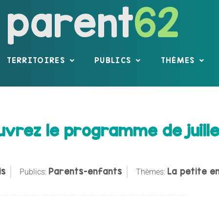
parent
62
TERRITOIRES
PUBLICS
THÈMES
vrez le programme de juill
is
Parents-enfants
La petite e
Publics:
Thèmes: