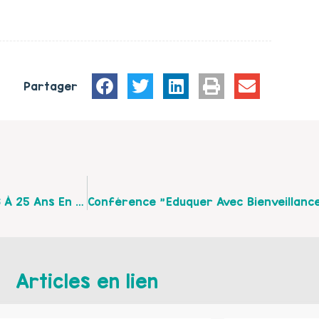
Partager
Unis-Cité Antenne De Lens Recrute 72 Jeunes De 16 À 25 Ans En Service Civique De 8 Mois D'octobre 2015 À Juin 2016
Articles en lien