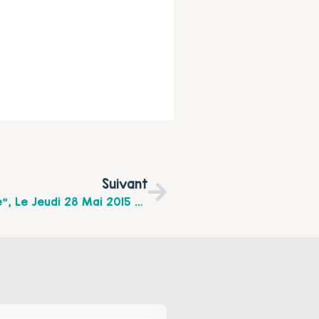
Suivant
Conférence "Eduquer Avec Bienveillance", Le Jeudi 28 Mai 2015 À 18h Au Centre Culturel Prévert De Harnes