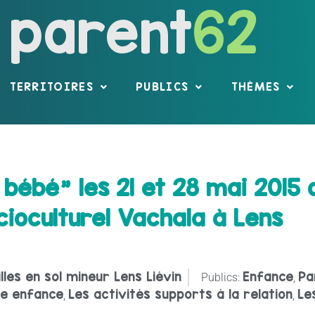
parent
62
TERRITOIRES
PUBLICS
THÈMES
ébé" les 21 et 28 mai 2015 de
cioculturel Vachala à Lens
lles en sol mineur Lens Liévin
Enfance
Pa
Publics:
,
te enfance
Les activités supports à la relation
Le
,
,