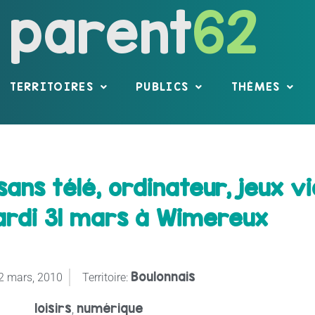
parent
62
TERRITOIRES
PUBLICS
THÈMES
ans télé, ordinateur, jeux vi
ardi 31 mars à Wimereux
Boulonnais
2 mars, 2010
Territoire:
loisirs
numérique
,