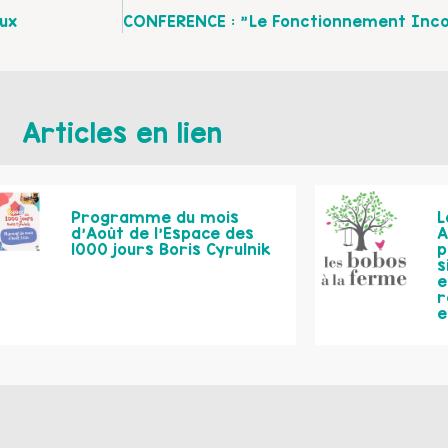
ux
Articles en lien
Programme du mois
L
d’Août de l’Espace des
A
1000 jours Boris Cyrulnik
p
s
e
r
e