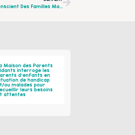
CONFERENCE : "le Fonctionnement Inconscient Des Familles Maltraitantes Et Incestueuses ", Le Vendredi 23 Avril 2010 À Wimereux
a Maison des Parents
idants interroge les
arents d’enfants en
ituation de handicap
t/ou malades pour
ecueillir leurs besoins
t attentes