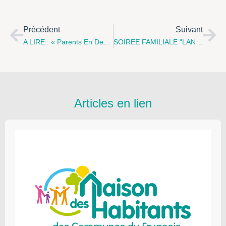
Précédent
Suivant
A LIRE : « Parents En Devenir, Parents À Accueillir », N°67 De La Revue « Le Furet, Petite Enfance Et Diversité » Avril 2012
SOIREE FAMILIALE "LAND-ART", Le Mardi 05 Juin 2012 À Wimereux
Articles en lien