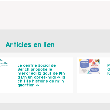
Articles en lien
Le centre social de
P
Berck propose le
d
mercredi 12 août de 14h
1
à 17h un après-midi « la
ch’tite histoire de m’in
quartier »