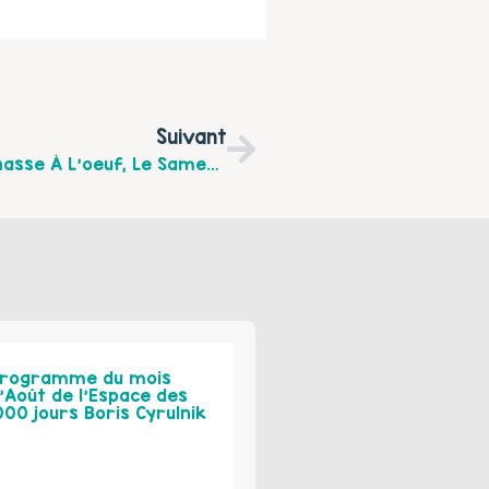
Suivant
Le Centre Social Eclaté Organise Une Chasse À L’oeuf, Le Samedi 8 Avril De 14h À 17h
rogramme du mois
’Août de l’Espace des
000 jours Boris Cyrulnik