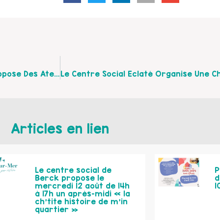
La Communauté De Communes Desvres-Samer Propose Des Ateliers, Dans Le Cadre De La Semaine Nationale De La Petite Enfance
Articles en lien
Le centre social de
P
Berck propose le
d
mercredi 12 août de 14h
1
à 17h un après-midi « la
ch’tite histoire de m’in
quartier »