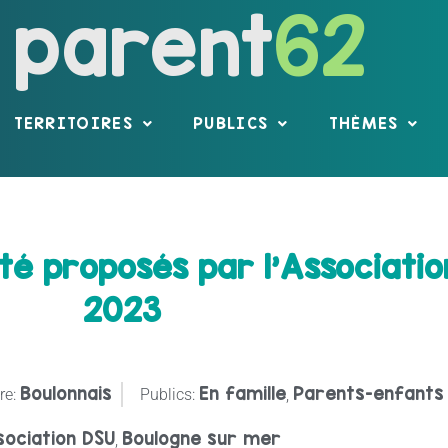
parent
62
TERRITOIRES
PUBLICS
THÈMES
ité proposés par l’Associatio
2023
Boulonnais
En famille
Parents-enfants
re:
Publics:
,
sociation DSU
Boulogne sur mer
,