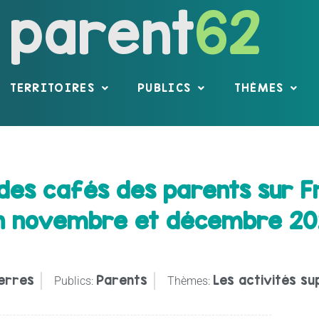
parent
62
TERRITOIRES
PUBLICS
THÈMES
des cafés des parents sur F
 en novembre et décembre 2
erres
Parents
Les activités su
Publics:
Thèmes: