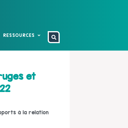
RESSOURCES
ruges et
022
pports à la relation