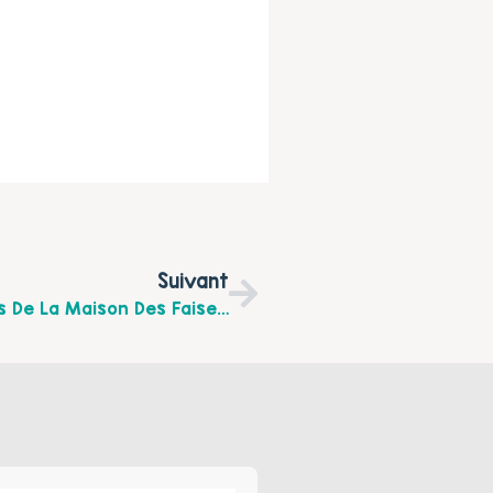
Suivant
Découvrez Les Ateliers Parents-Enfants De La Maison Des Faiseurs À Groffliers Pour Les Vacances De La Toussaint