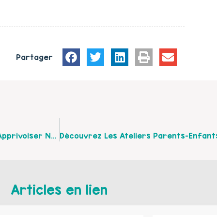
Partager
Les Acteurs D’Etaples Proposent « 10 Jours Pour Apprivoiser Nos Écrans » Du 2 Au 12 Novembre 2022 !
Articles en lien