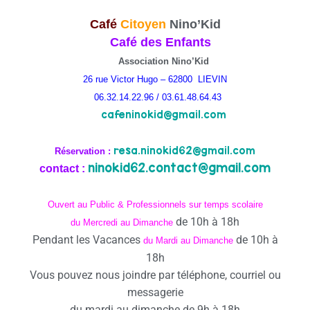
C
af
é
Citoyen
Nino’Kid
Café des Enfants
Association Nino’Kid
26 rue Victor Hugo – 62800 LIEVIN
06.32.14.22.96 / 03.61.48.64.43
cafeninokid@gmail.com
resa.ninokid62@gmail.com
Réservation :
ninokid62.contact@gmail.com
contact :
Ouvert au Public & Professionnels sur temps scolaire
de 10h à 18h
du Mercredi au Dimanche
Pendant les Vacances
de 10h à
du Mardi au Dimanche
18h
Vous pouvez nous joindre par téléphone, courriel ou
messagerie
du mardi au dimanche de 9h à 18h