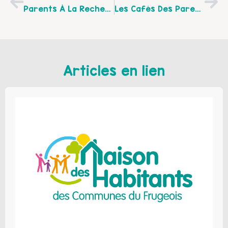
Parents À La Recherche D’une Assistante Maternelle ? JOB DATING Du RAM De Lens Le Samedi 22 Juin Matin
Les Cafés Des Parents De Juin Au Centre Socioculturel Dumas De Lens
Articles en lien