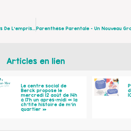
Save The Date ! Colloque Intitulé « Les Mécanismes De L’emprise Au Cœur Des Relations »
Articles en lien
Le centre social de
P
Berck propose le
d
mercredi 12 août de 14h
1
à 17h un après-midi « la
ch’tite histoire de m’in
quartier »